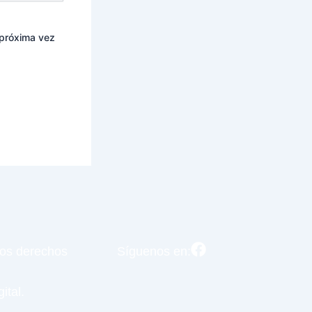
 próxima vez
los derechos
Síguenos en:
ital.