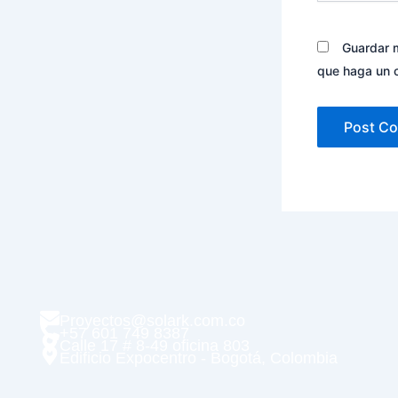
Guardar m
que haga un 
Proyectos@solark.com.co
+57 601 749 8387
Calle 17 # 8-49 oficina 803
Edificio Expocentro - Bogotá, Colombia