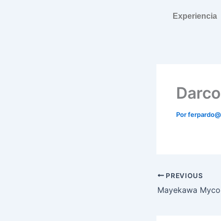
Ir
Experiencia
al
contenido
Darco
Por
ferpardo
PREVIOUS
Mayekawa Myc